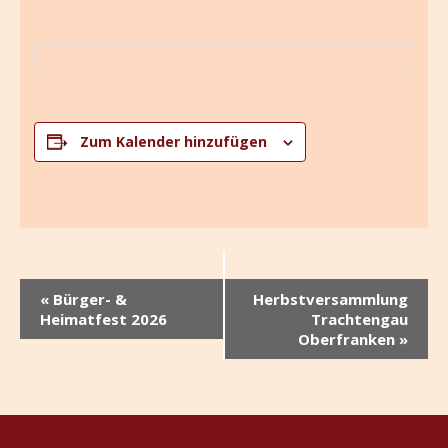
Zum Kalender hinzufügen
V
«
Bürger- &
Herbstversammlung
e
Heimatfest 2026
Trachtengau
Oberfranken
»
r
a
n
s