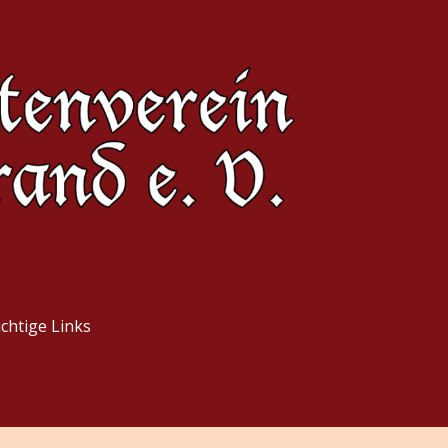
d e.V.
chtige Links