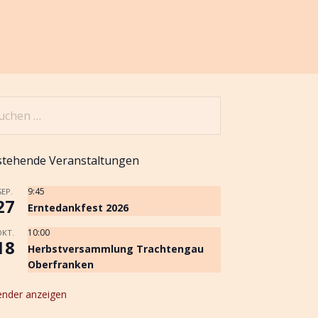
chen
h:
stehende Veranstaltungen
9:45
SEP.
27
Erntedankfest 2026
10:00
OKT.
18
Herbstversammlung Trachtengau
Oberfranken
ender anzeigen