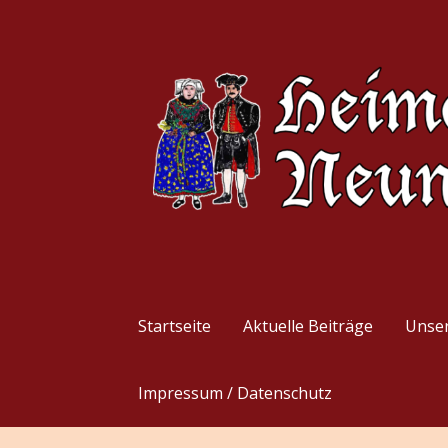
Zum
Inhalt
springen
Heimat- und Tracht
Startseite
Aktuelle Beiträge
Unser
Impressum / Datenschutz