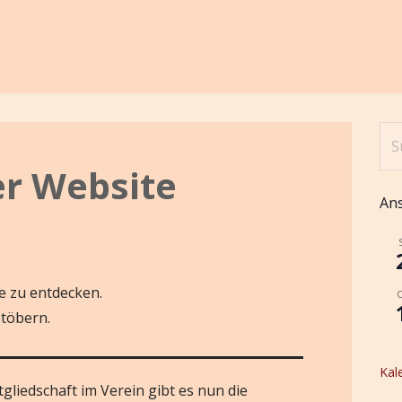
Su
nac
er Website
An
te zu entdecken.
stöbern.
Kal
tgliedschaft im Verein gibt es nun die